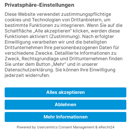
Deutschland
Aktionsort
Berufliches Bildungswerk e.V.
Halle-Saalkreis – SalineTechnikum
Mansfelder Straße 15
06108 Halle (Saale)
Mobil: 0152 – 25 45 43 73
E-Mail:
salinetechnikum@bbw-halle.de
Web: www.salinetechnikum.de
KONTAKT
|
IMPRESSUM
|
DATENSCHUTZ
|
LOGIN