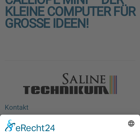
CALLIOPE MINI – DER
KLEINE COMPUTER FÜR
GROSSE IDEEN!
Kontakt
Berufliches Bildungswerk e.V. Halle-Saalkreis
Wiedtkenweg 1
06116 Halle (Saale)