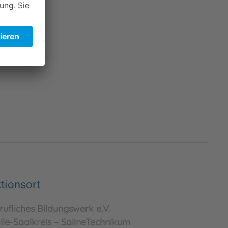
tionsort
rufliches Bildungswerk e.V.
lle-Saalkreis – SalineTechnikum