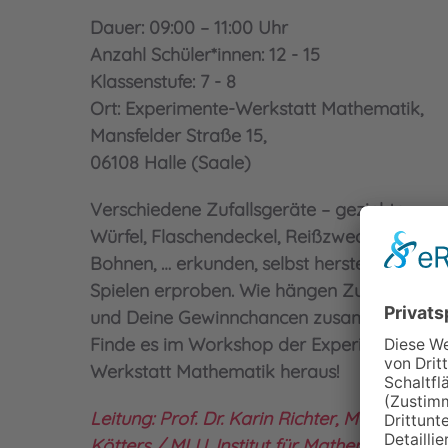
Dauer: 09:00 – 11:00 Uhr
Anzahl Schüler*innen: 12 - 15
Klassenstufe: 7 - 8
Ort: Experimente-Werkstatt Mathematik,
Mansfelder Straße 15,
06108 Halle (Saale)
Verschiedene Zufallsgeräte – gezinkte
Würfel, Flaschendeckel, Reißzwecken,
Bohnen, … erkunden, selbst herstellen und in
Spielen erproben. Wie hängen Zufallsgerät
und Deine Gewinnchancen zusammen?
Finde es im Workshop der Experimente-
Werkstatt Mathematik heraus!
Leitung: Prof. Dr. Karin Richter, Maria
Kötters / MLU, Institut für Mathematik,