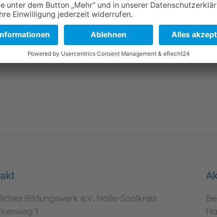
FEL!
akt
Ak
liches Bildungswerk e.V. Halle-Saalkreis
Be
tkenweg 1
Ha