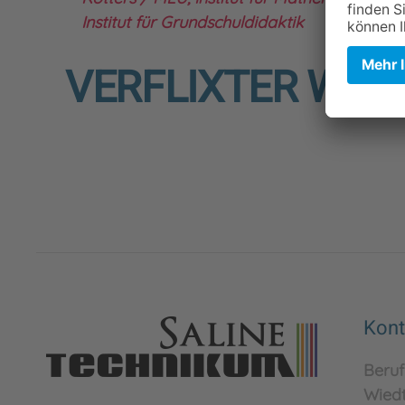
Institut für Grundschuldidaktik
VERFLIXTER WÜR
Kont
Beruf
Wied