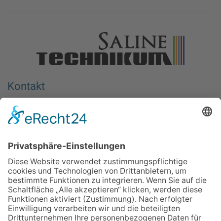
Kontakt
Berufliches Bildungswerk e.V. Halle-Saalkreis
Wiedtkenweg 1
06116 Halle (Saale)
Deutschland
Aktionsort
Berufliches Bildungswerk e.V.
Halle-Saalkreis – SalineTechnikum